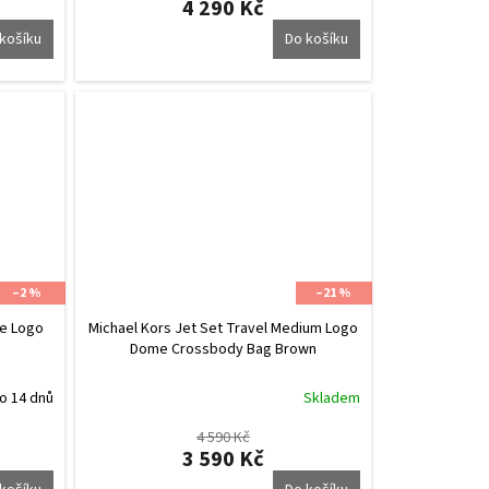
4 290 Kč
košíku
Do košíku
–2 %
–21 %
ge Logo
Michael Kors Jet Set Travel Medium Logo
Dome Crossbody Bag Brown
o 14 dnů
Skladem
4 590 Kč
3 590 Kč