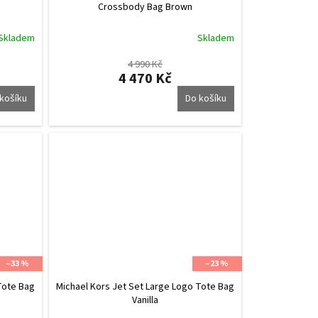
Crossbody Bag Brown
Skladem
Skladem
4 990 Kč
4 470 Kč
košíku
Do košíku
–33 %
–23 %
Tote Bag
Michael Kors Jet Set Large Logo Tote Bag
Vanilla