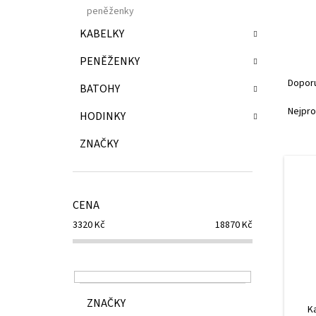
p
peněženky
a
n
KABELKY
e
PENĚŽENKY
Ř
l
a
Dopor
BATOHY
z
e
Nejpro
HODINKY
n
í
ZNAČKY
V
p
ý
r
p
o
i
d
CENA
s
u
3320
Kč
18870
Kč
p
k
r
t
o
ů
d
u
ZNAČKY
k
K