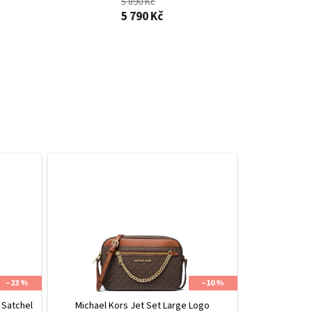
5 890 Kč
5 790 Kč
–23 %
–10 %
 Satchel
Michael Kors Jet Set Large Logo