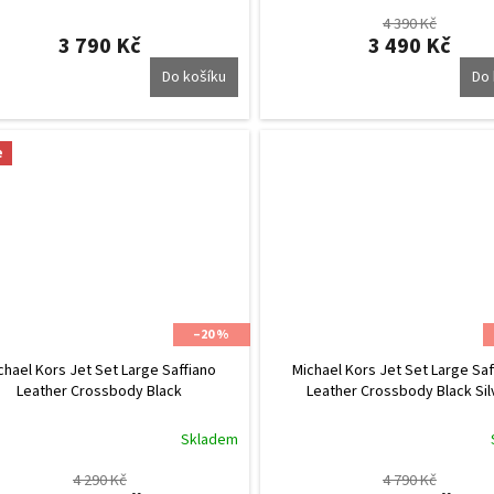
4 390 Kč
3 790 Kč
3 490 Kč
Do košíku
Do 
e
–20 %
chael Kors Jet Set Large Saffiano
Michael Kors Jet Set Large Saf
Leather Crossbody Black
Leather Crossbody Black Sil
Skladem
4 290 Kč
4 790 Kč