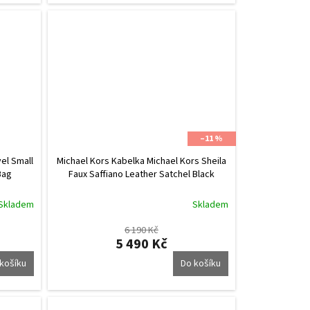
–11 %
el Small
Michael Kors Kabelka Michael Kors Sheila
Bag
Faux Saffiano Leather Satchel Black
Skladem
Skladem
6 190 Kč
5 490 Kč
košíku
Do košíku