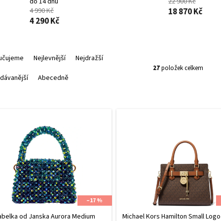
do 14 dnů
22 900 Kč
4 990 Kč
18 870 Kč
4 290 Kč
učujeme
Nejlevnější
Nejdražší
27
položek celkem
dávanější
Abecedně
–17 %
abelka od Janska Aurora Medium
Michael Kors Hamilton Small Logo