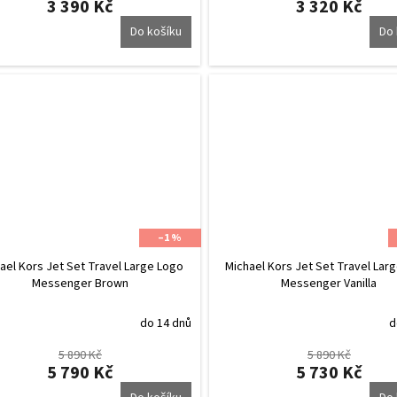
3 390 Kč
3 320 Kč
Do košíku
Do 
–1 %
ael Kors Jet Set Travel Large Logo
Michael Kors Jet Set Travel Lar
Messenger Brown
Messenger Vanilla
do 14 dnů
d
5 890 Kč
5 890 Kč
5 790 Kč
5 730 Kč