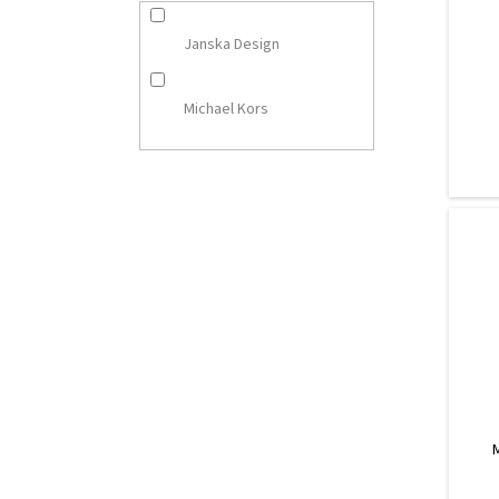
t
ů
Janska Design
Michael Kors