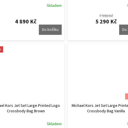
Skladem
7 990 Kč
4 890 Kč
5 290 Kč
Do košíku
Do 
e
ael Kors Jet Set Large Printed Logo
Michael Kors Jet Set Large Prin
Crossbody Bag Brown
Crossbody Bag Vanilla
Skladem