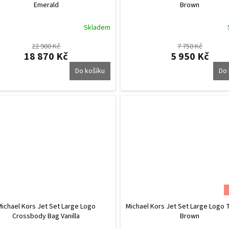
Emerald
Brown
Skladem
22 900 Kč
7 750 Kč
18 870 Kč
5 950 Kč
Do košíku
Do 
Michael Kors Jet Set Large Logo
Michael Kors Jet Set Large Logo 
Crossbody Bag Vanilla
Brown