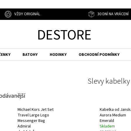
VŽDY ORIGINÁL
30 DNÍ NA VRÁCENÍ
DESTORE
ŽENKY
BATOHY
HODINKY
OBCHODNÍ PODMÍNKY
Slevy kabelky
odávanější
Michael Kors Jet Set
Kabelka od Jansk
Travel Large Logo
Aurora Medium
Messenger Bag
Emerald
Admiral
Skladem