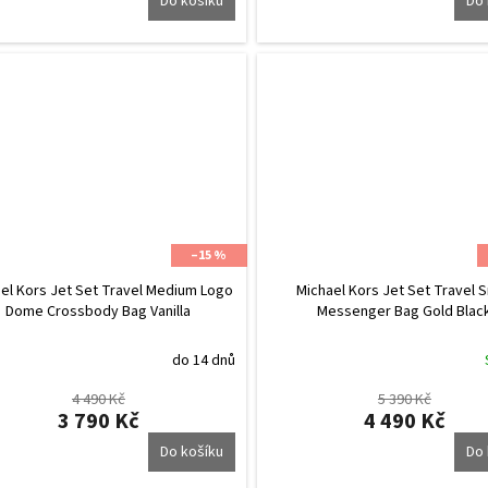
Do košíku
Do 
–15 %
el Kors Jet Set Travel Medium Logo
Michael Kors Jet Set Travel S
Dome Crossbody Bag Vanilla
Messenger Bag Gold Blac
do 14 dnů
4 490 Kč
5 390 Kč
3 790 Kč
4 490 Kč
Do košíku
Do 