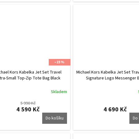
–23 %
chael Kors Kabelka Jet Set Travel
Michael Kors Kabelka Jet Set Trav
tra-Small Top-Zip Tote Bag Black
Signature Logo Messenger 
Skladem
5 990 Kč
4 590 Kč
4 690 Kč
Do košíku
Do 