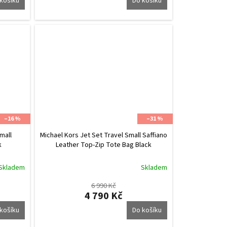
košíku
Do košíku
–16 %
–31 %
mall
Michael Kors Jet Set Travel Small Saffiano
k
Leather Top-Zip Tote Bag Black
Skladem
Skladem
6 990 Kč
4 790 Kč
košíku
Do košíku