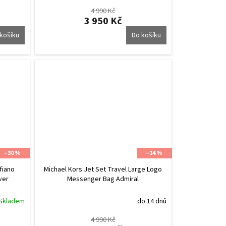
4 990 Kč
3 950 Kč
košíku
Do košíku
–30 %
–14 %
fiano
Michael Kors Jet Set Travel Large Logo
ver
Messenger Bag Admiral
Skladem
do 14 dnů
4 990 Kč