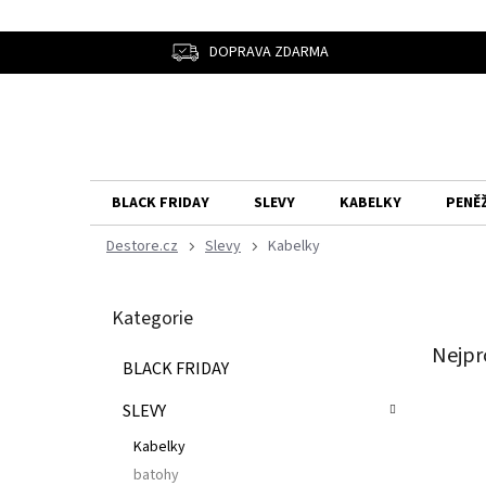
Přejít
na
obsah
DOPRAVA ZDARMA
BLACK FRIDAY
SLEVY
KABELKY
PENĚ
Slevy
Kabelky
P
Přeskočit
o
Kategorie
kategorie
s
t
Nejpr
BLACK FRIDAY
r
a
SLEVY
n
n
Kabelky
í
batohy