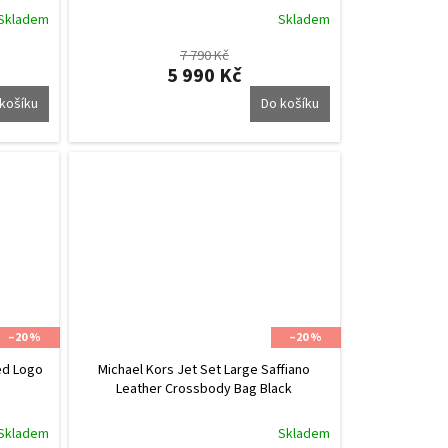
Skladem
Skladem
7 790 Kč
5 990 Kč
košíku
Do košíku
–20 %
–20 %
ted Logo
Michael Kors Jet Set Large Saffiano
Leather Crossbody Bag Black
Skladem
Skladem