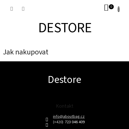
Přejít
NÁKUP
na
obsah
KOŠÍK
DESTORE
Jak nakupovat
Z
Destore
á
p
a
t
í
Kontakt
info
@
aboutbag.cz
723 046 409