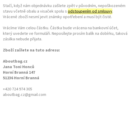
Stačí, když nám objednávku zašlete zpět
v původním, nepoškozeném
stavu včetně obalu a visaček spolu s
odstoupením od smlouvy
.
Vrácené zboží nesmí jevit známky opotřebení a musí být čisté.
Vrácíme Vám celou částku. Částka bude vrácena na bankovní účet,
který uvedete ve formuláři. Neposílejte prosím balík na dobírku, taková
zásilka nebude přijata.
Zboží zašlete na tuto adresu:
Aboutbag.cz
Jana Toni Honců
Horní Branná 147
51236 Horní Branná
+420 724 974 305
aboutbag.cz@gmail.com