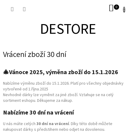
Přejít
NÁKUP
na
obsah
KOŠÍK
DESTORE
P
Vrácení zboží 30 dní
o
s
t
🎄Vánoce 2025, výměna zboží do 15.1.2026
r
a
Nabízíme výměnu zboží do 15.1.2026. Platí pro všechny objednávky
n
vytvořené od 1.října.2025
n
Nevhodné dárky lze vyměnit za jiné zboží. Vztahuje se na celý
í
sortiment eshopu. Děkujeme za nákup.
p
Nabízíme 30 dní na vrácení
a
n
U nás máte celých
30 dní na vrácení
. Díky této době můžete
e
nakupovat dárky s předstihem nebo odjet na dovolenou.
l