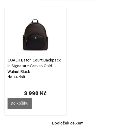
V
ý
p
i
s
p
r
o
d
COACH Batoh Court Backpack
u
In Signature Canvas Gold
Walnut Black
k
do 14 dnů
t
ů
8 990 Kč
Do košíku
1
položek celkem
O
v