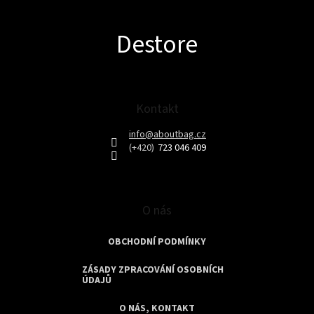
l
á
Z
d
Destore
á
a
p
c
í
a
p
t
r
í
Kontakt
v
k
info
@
aboutbag.cz
y
723 046 409
v
ý
p
i
s
O nás
u
OBCHODNÍ PODMÍNKY
ZÁSADY ZPRACOVÁNÍ OSOBNÍCH
ÚDAJŮ
O NÁS, KONTAKT