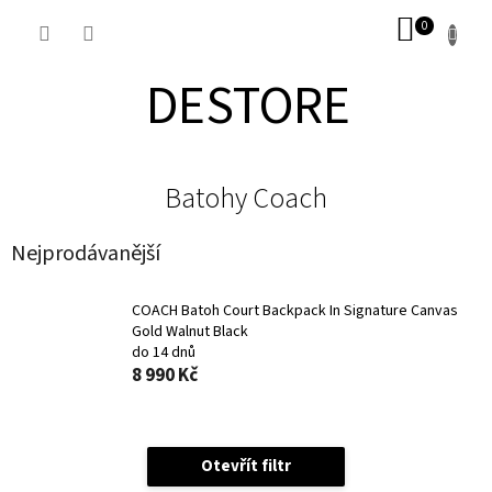
Přejít
NÁKUP
na
obsah
KOŠÍK
DESTORE
Batohy Coach
Nejprodávanější
COACH Batoh Court Backpack In Signature Canvas
Gold Walnut Black
do 14 dnů
8 990 Kč
Otevřít filtr