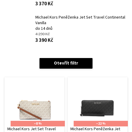
3 370 Kč
Michael Kors Peněženka Jet Set Travel Continental
Vanilla
do 14 dnů
4 290 Kč
3 390 Kč
Otevřít filtr
V
ý
p
i
s
p
r
o
–8 %
–22 %
d
Michael Kors Jet Set Travel
Michael Kors Peněženka Jet