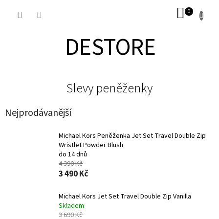
Přejít
NÁKUP
na
obsah
KOŠÍK
DESTORE
Slevy peněženky
Nejprodávanější
Michael Kors Peněženka Jet Set Travel Double Zip
Wristlet Powder Blush
do 14 dnů
4 390 Kč
3 490 Kč
Michael Kors Jet Set Travel Double Zip Vanilla
Skladem
3 690 Kč