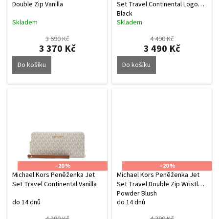
u
Double Zip Vanilla
Set Travel Continental Logo
Black
k
Skladem
Skladem
t
ů
3 690 Kč
4 490 Kč
3 370 Kč
3 490 Kč
Do košíku
Do košíku
–20 %
–20 %
Michael Kors Peněženka Jet
Michael Kors Peněženka Jet
Set Travel Continental Vanilla
Set Travel Double Zip Wristlet
Powder Blush
do 14 dnů
do 14 dnů
4 290 Kč
4 390 Kč