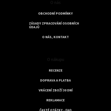
s
O nás
u
OBCHODNÍ PODMÍNKY
ZÁSADY ZPRACOVÁNÍ OSOBNÍCH
ÚDAJŮ
O NÁS, KONTAKT
O nákupu
RECENZE
DOPRAVA A PLATBA
VRÁCENÍ ZBOŽÍ 30 DNÍ
REKLAMACE
ČASTÉ OTÁZKY - FAQ