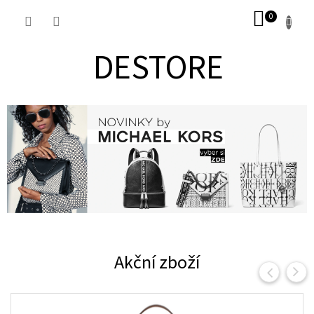
Přejít
NÁKUP
na
obsah
KOŠÍK
DESTORE
Akční zboží