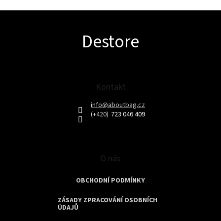
Z
Destore
á
p
a
t
í
Kontakt
info
@
aboutbag.cz
723 046 409
O nás
OBCHODNÍ PODMÍNKY
ZÁSADY ZPRACOVÁNÍ OSOBNÍCH
ÚDAJŮ