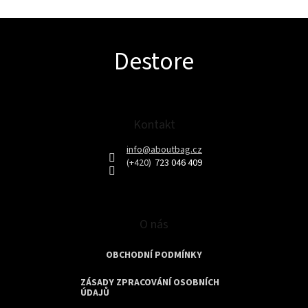
Z
Destore
á
p
a
t
í
Kontakt
info
@
aboutbag.cz
723 046 409
O nás
OBCHODNÍ PODMÍNKY
ZÁSADY ZPRACOVÁNÍ OSOBNÍCH
ÚDAJŮ