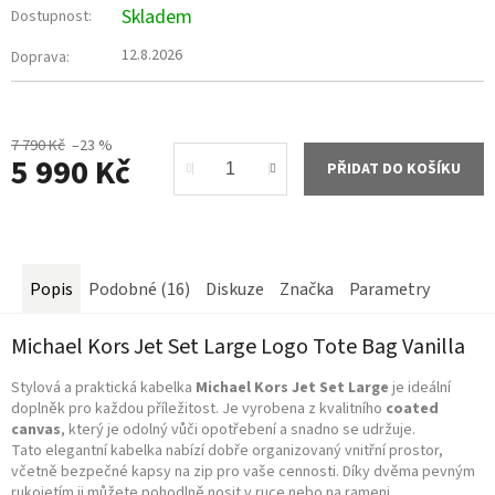
Skladem
Dostupnost:
12.8.2026
Doprava:
7 790 Kč
–23 %
5 990 Kč
PŘIDAT DO KOŠÍKU
Měrná
cena:
Popis
Podobné (16)
Diskuze
Značka
Parametry
Michael Kors Jet Set Large Logo Tote Bag Vanilla
Stylová a praktická kabelka
Michael Kors Jet Set Large
je ideální
doplněk pro každou příležitost. Je vyrobena z kvalitního
coated
canvas
, který je odolný vůči opotřebení a snadno se udržuje.
Tato elegantní kabelka nabízí dobře organizovaný vnitřní prostor,
včetně bezpečné kapsy na zip pro vaše cennosti. Díky dvěma pevným
rukojetím ji můžete pohodlně nosit v ruce nebo na rameni.