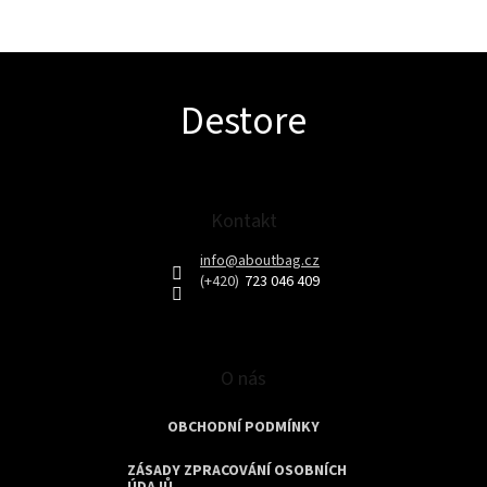
Z
Destore
á
p
a
t
í
Kontakt
info
@
aboutbag.cz
723 046 409
O nás
OBCHODNÍ PODMÍNKY
ZÁSADY ZPRACOVÁNÍ OSOBNÍCH