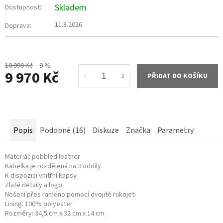
Skladem
Dostupnost:
11.8.2026
Doprava:
10 990 Kč
–9 %
9 970 Kč
PŘIDAT DO KOŠÍKU
Měrná
cena:
Popis
Podobné (16)
Diskuze
Značka
Parametry
Materiál: pebbled leather
Kabelka je rozdělená na 3 oddíly
K dispozici vnitřní kapsy
Zlaté detaily a logo
Nošení přes rameno pomocí dvojité rukojeti
Lining: 100% polyester
Rozměry: 34,5 cm x 32 cm x 14 cm