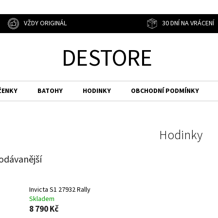
VŽDY ORIGINÁL
30 DNÍ NA VRÁCENÍ
DESTORE
ŽENKY
BATOHY
HODINKY
OBCHODNÍ PODMÍNKY
Hodinky
odávanější
Invicta S1 27932 Rally
Skladem
8 790 Kč