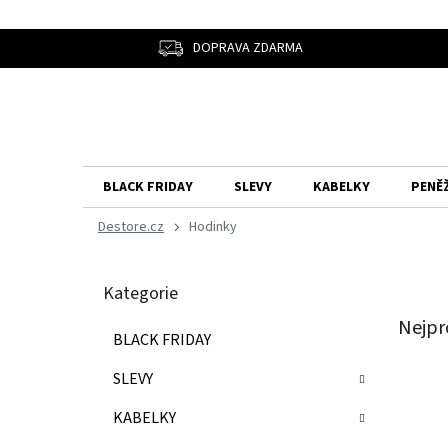
Přejít
na
obsah
DOPRAVA ZDARMA
BLACK FRIDAY
SLEVY
KABELKY
PENĚ
Hodinky
P
Přeskočit
o
Kategorie
kategorie
s
t
Nejpr
BLACK FRIDAY
r
a
SLEVY
n
n
KABELKY
í