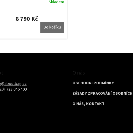
Skladem
8 790 Kč
Do košíku
O
v
l
á
d
kt
O nás
a
c
OBCHODNÍ PODMÍNKY
o
@
aboutbag.cz
í
723 046 409
p
ZÁSADY ZPRACOVÁNÍ OSOBNÍCH
r
v
O NÁS, KONTAKT
k
y
v
ý
p